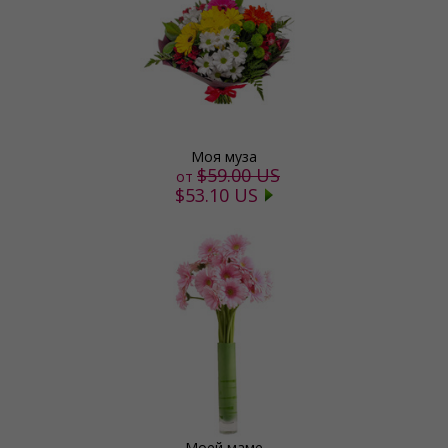
Моя муза
$59.00 US
от
$53.10 US
Моей маме