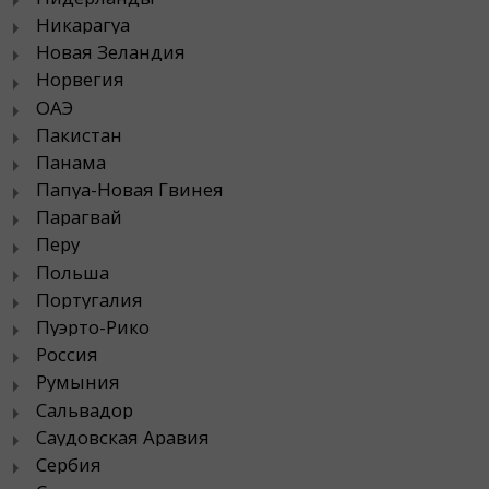
Никарагуа
Новая Зеландия
Норвегия
ОАЭ
Пакистан
Панама
Папуа-Новая Гвинея
Парагвай
Перу
Польша
Португалия
Пуэрто-Рико
Россия
Румыния
Сальвадор
Саудовская Аравия
Сербия