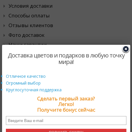
Условия доставки
Способы оплаты
Отзывы клиентов
Фото доставок
Наши гарантии
Города доставки
Доставка цветов и подарков в любую точку
мира!
Специальные предложения
Отличное качество
Огромный выбор
Действующие промо-акции
Круглосуточная поддержка
Скидки
Сделать первый заказ?
Хиты продаж
Легко!
Получите бонус сейчас
Сотрудничество