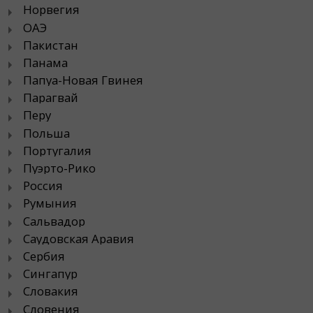
Норвегия
ОАЭ
Пакистан
Панама
Папуа-Новая Гвинея
Парагвай
Перу
Польша
Португалия
Пуэрто-Рико
Россия
Румыния
Сальвадор
Саудовская Аравия
Сербия
Сингапур
Словакия
Словения