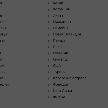
а
Катар
Колумбия
я
Литва
йзия
Мальдивы
олия
Намибия
агуа
Новая Зеландия
тан
Панама
Польша
я
Румыния
ия
Сингапур
ам
США
ния
Турция
ай
Фарерские острова
яндия
Франция
Шри-Ланка
Ямайка