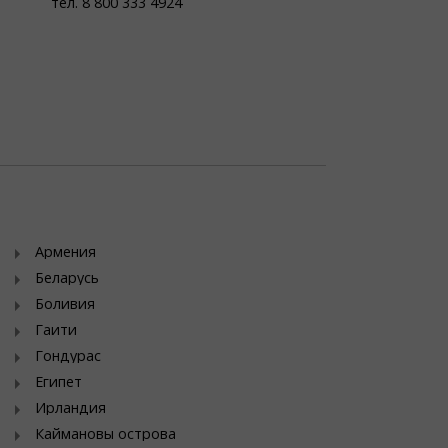
тел. 8 800 333 4924
Армения
Беларусь
Боливия
Гаити
Гондурас
Египет
Ирландия
Каймановы острова