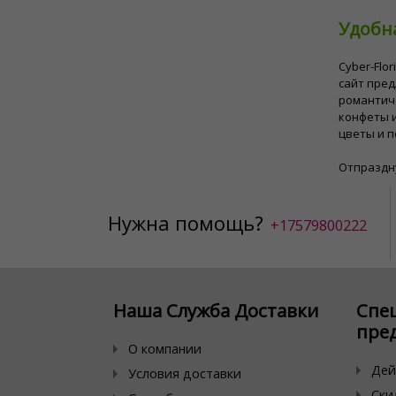
Удобна
Cyber-Flo
сайт пред
романтич
конфеты и
цветы и п
Отпраздну
Нужна помощь?
+17579800222
Наша Служба Доставки
Спе
пре
О компании
Дей
Условия доставки
Ски