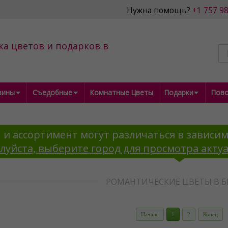
Нужна помощь?
+1 757 9
ка цветов и подарков в
зины
Съедобные
Комнатные Цветы
Подарки
Пов
 и ассортимент могут различаться в зависим
луйста, выберите город для просмотра акту
РОМАНТИЧЕСКИЕ ЦВЕТЫ В Б
Начало
1
2
Конец