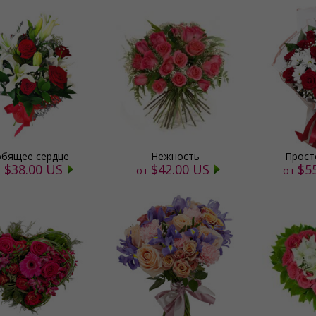
бящее сердце
Нежность
Прост
$38.00 US
$42.00 US
$5
т
от
от