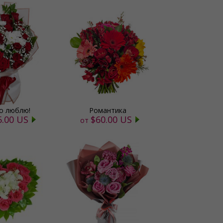
о люблю!
Романтика
5.00 US
$60.00 US
от