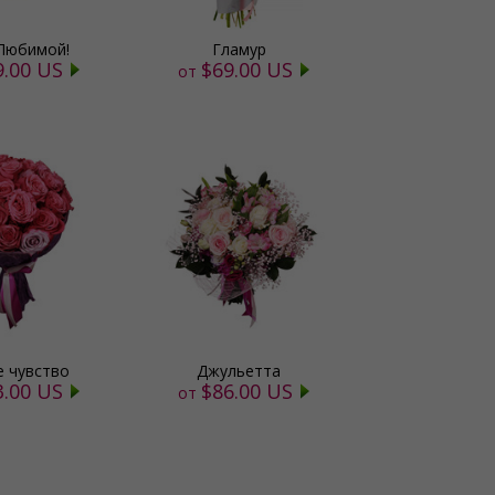
Любимой!
Гламур
9.00 US
$69.00 US
от
е чувство
Джульетта
3.00 US
$86.00 US
от