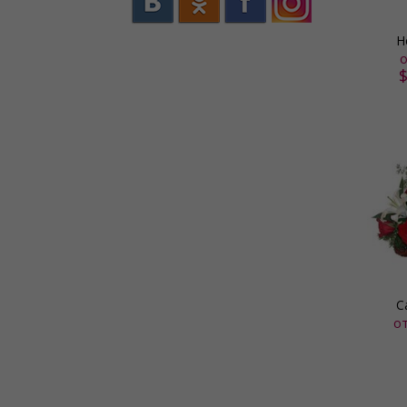
Н
о
С
о