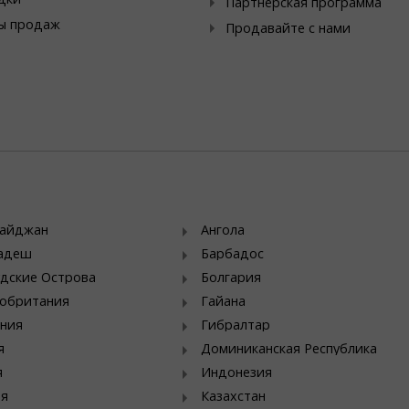
Партнерская программа
ы продаж
Продавайте с нами
байджан
Ангола
ладеш
Барбадос
дские Острова
Болгария
обритания
Гайана
ния
Гибралтар
я
Доминиканская Республика
я
Индонезия
ия
Казахстан