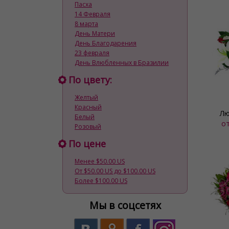
Пасха
14 Февраля
8 марта
День Матери
День Благодарения
23 февраля
День Влюбленных в Бразилии
По цвету:
Желтый
Красный
Лю
Белый
о
Розовый
По цене
Менее $50.00 US
От $50.00 US до $100.00 US
Более $100.00 US
Мы в соцсетях