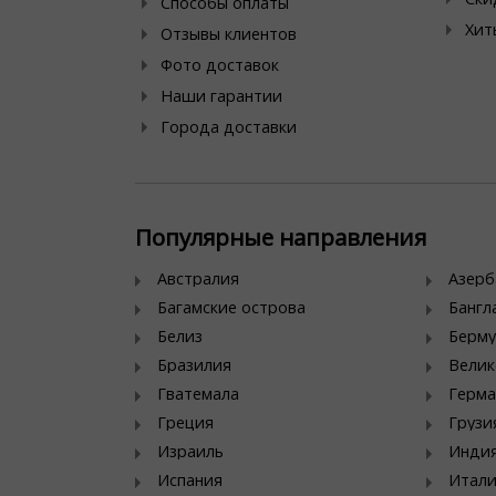
Способы оплаты
Хит
Отзывы клиентов
Фото доставок
Наши гарантии
Города доставки
Популярные направления
Австралия
Азер
Багамские острова
Банг
Белиз
Берму
Бразилия
Велик
Гватемала
Герма
Греция
Грузи
Израиль
Инди
Испания
Итал