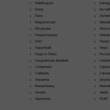
Камбоджа
Канад
Кипр
Китай
Лаос
Латви
Мадагаскар
Мала
Молдова
Монг
Нидерланды
Никар
ОАЭ
Пакис
Парагвай
Перу
Пуэрто-Рико
Росси
Саудовская Аравия
Серб
Словения
Сурин
Тайвань
Танза
Украина
Уругв
Филиппины
Финл
Чехия
Чили
Эфиопия
ЮАР