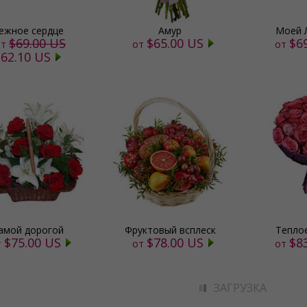
ежное сердце
Амур
Моей 
$69.00 US
$65.00 US
$6
т
от
от
$62.10 US
амой дорогой
Фруктовый всплеск
Тепло
$75.00 US
$78.00 US
$8
т
от
от
ЗАГРУЗКА