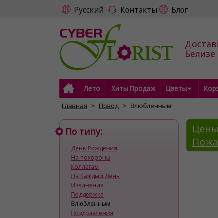
Русский
Контакты
Блог
Достав
Белизе
Лето
Хиты Продаж
Цветы
Кор
Главная
Повод
Влюбленным
Цены
По типу:
Пожа
День Рождения
На похороны
Коллегам
На Каждый День
Извинения
Поддержка
Влюбленным
Поздравления