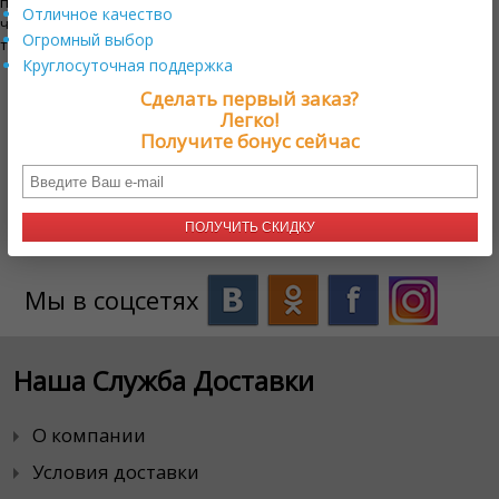
производит неизгладимое впечатление и индивидуальный подход,
Отличное качество
что делает его прекрасной альтернативой цветам или другим
Огромный выбор
традиционным подаркам.
Круглосуточная поддержка
Нужна помощь?
+17579800222
Сделать первый заказ?
Легко!
Получите бонус сейчас
Онлайн поддержка
ПОЛУЧИТЬ СКИДКУ
Мы в соцсетях
Наша Служба Доставки
О компании
Условия доставки