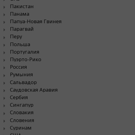
Пакистан
Панама
Папуа-Новая Гвинея
Парагвай
Перу
Польша
Португалия
Пуэрто-Рико
Россия
Румыния
Сальвадор
Саудовская Аравия
Сербия
Сингапур
Словакия
Словения
Суринам