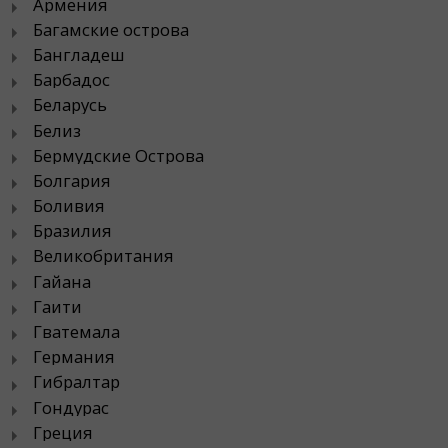
Армения
Багамские острова
Бангладеш
Барбадос
Беларусь
Белиз
Бермудские Острова
Болгария
Боливия
Бразилия
Великобритания
Гайана
Гаити
Гватемала
Германия
Гибралтар
Гондурас
Греция