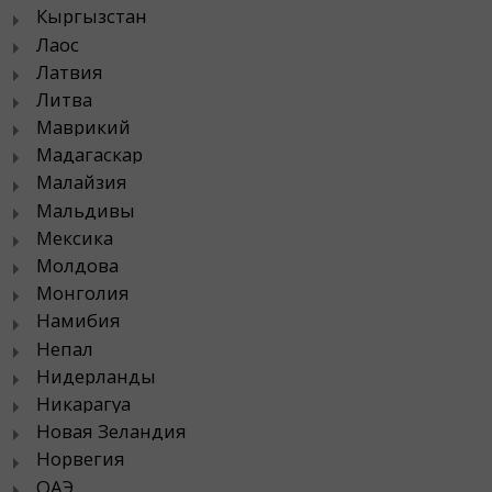
Кыргызстан
Лаос
Латвия
Литва
Маврикий
Мадагаскар
Малайзия
Мальдивы
Мексика
Молдова
Монголия
Намибия
Непал
Нидерланды
Никарагуа
Новая Зеландия
Норвегия
ОАЭ