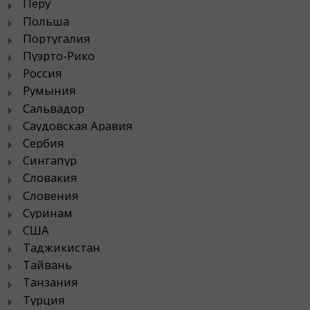
Перу
Польша
Португалия
Пуэрто-Рико
Россия
Румыния
Сальвадор
Саудовская Аравия
Сербия
Сингапур
Словакия
Словения
Суринам
США
Таджикистан
Тайвань
Танзания
Турция