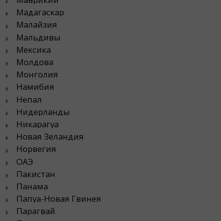
Мадагаскар
Малайзия
Мальдивы
Мексика
Молдова
Монголия
Намибия
Непал
Нидерланды
Никарагуа
Новая Зеландия
Норвегия
ОАЭ
Пакистан
Панама
Папуа-Новая Гвинея
Парагвай