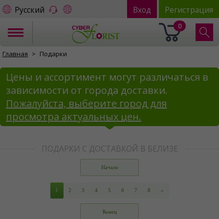
Русский
Вход
Регистрация
0
Главная
Подарки
Цены и ассортимент могут различаться в
зависимости от города доставки.
Пожалуйста, выберите город для
просмотра актуальных цен.
ПОДАРКИ С ДОСТАВКОЙ В БЕЛИЗЕ
Начало
1
2
3
4
5
6
7
8
»
Конец