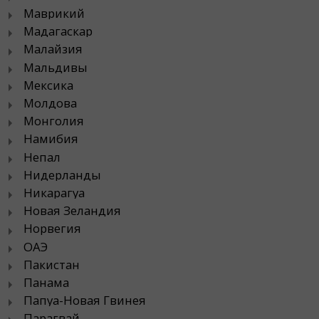
Маврикий
Мадагаскар
Малайзия
Мальдивы
Мексика
Молдова
Монголия
Намибия
Непал
Нидерланды
Никарагуа
Новая Зеландия
Норвегия
ОАЭ
Пакистан
Панама
Папуа-Новая Гвинея
Парагвай