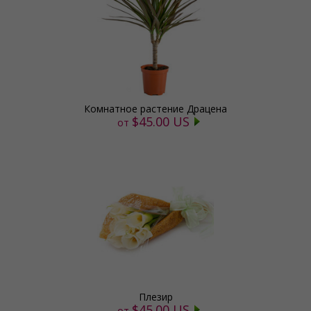
Комнатное растение Драцена
$45.00 US
от
Плезир
$45.00 US
от