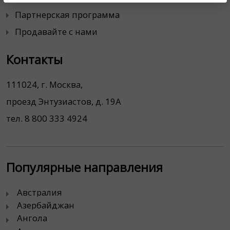
Партнерская программа
Продавайте с нами
Контакты
111024, г. Москва,
проезд Энтузиастов, д. 19А
тел. 8 800 333 4924
Популярные направления
Австралия
Азербайджан
Ангола