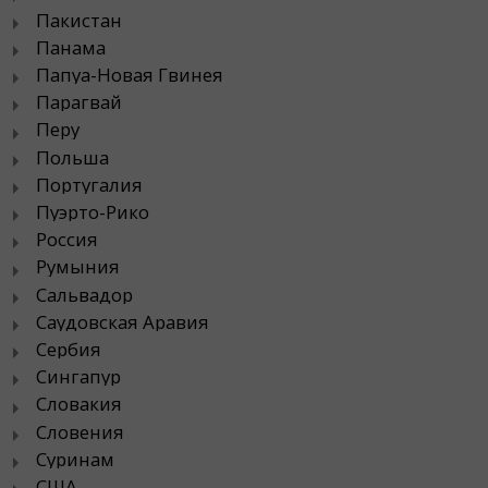
Пакистан
Панама
Папуа-Новая Гвинея
Парагвай
Перу
Польша
Португалия
Пуэрто-Рико
Россия
Румыния
Сальвадор
Саудовская Аравия
Сербия
Сингапур
Словакия
Словения
Суринам
США