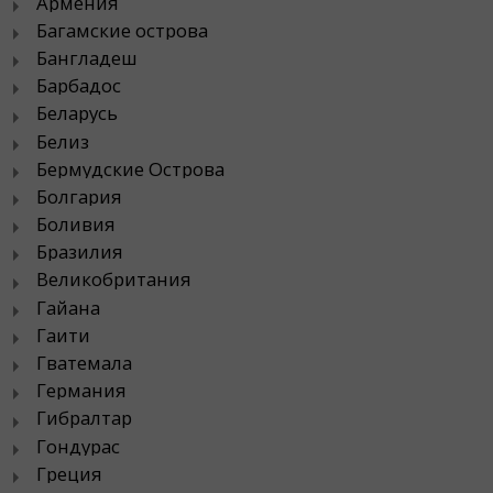
Армения
Багамские острова
Бангладеш
Барбадос
Беларусь
Белиз
Бермудские Острова
Болгария
Боливия
Бразилия
Великобритания
Гайана
Гаити
Гватемала
Германия
Гибралтар
Гондурас
Греция