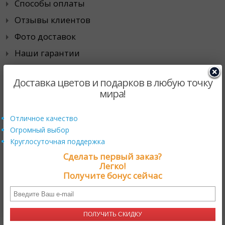
Способы оплаты
Отзывы клиентов
Фото доставок
Наши гарантии
Города доставки
Доставка цветов и подарков в любую точку
мира!
Специальные предложения
Отличное качество
Действующие промо-акции
Огромный выбор
Скидки
Круглосуточная поддержка
Хиты продаж
Сделать первый заказ?
Легко!
Получите бонус сейчас
Сотрудничество
Корпоративным клиентам
ПОЛУЧИТЬ СКИДКУ
Магазинам цветов