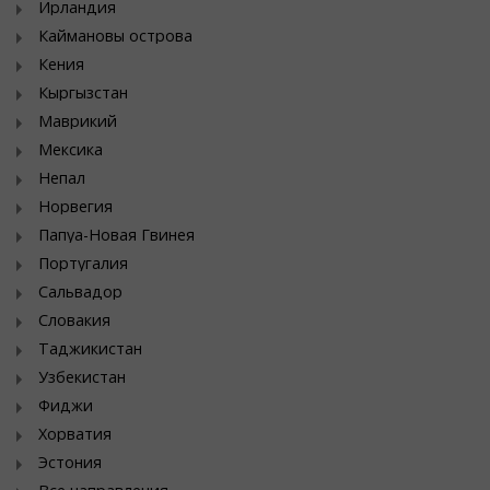
Ирландия
Каймановы острова
Кения
Кыргызстан
Маврикий
Мексика
Непал
Норвегия
Папуа-Новая Гвинея
Португалия
Сальвадор
Словакия
Таджикистан
Узбекистан
Фиджи
Хорватия
Эстония