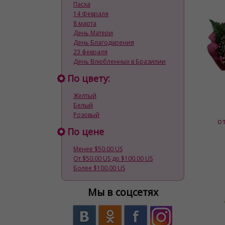
Пасха
14 Февраля
8 марта
День Матери
День Благодарения
23 февраля
День Влюбленных в Бразилии
По цвету:
Желтый
Белый
Розовый
о
По цене
Менее $50.00 US
От $50.00 US до $100.00 US
Более $100.00 US
Мы в соцсетях