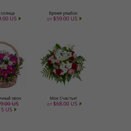
 солнца
Время улыбок
9.00 US
$59.00 US
от
ичный звон
Мое Счастье!
9.00 US
$68.00 US
от
15 US