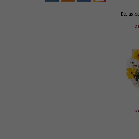
Белая о
о
о