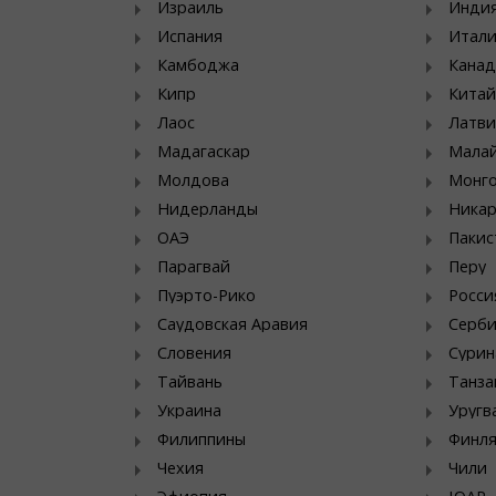
Израиль
Инди
Испания
Итал
Камбоджа
Канад
Кипр
Китай
Лаос
Латви
Мадагаскар
Мала
Молдова
Монг
Нидерланды
Никар
ОАЭ
Пакис
Парагвай
Перу
Пуэрто-Рико
Росси
Саудовская Аравия
Серб
Словения
Сурин
Тайвань
Танза
Украина
Уругв
Филиппины
Финл
Чехия
Чили