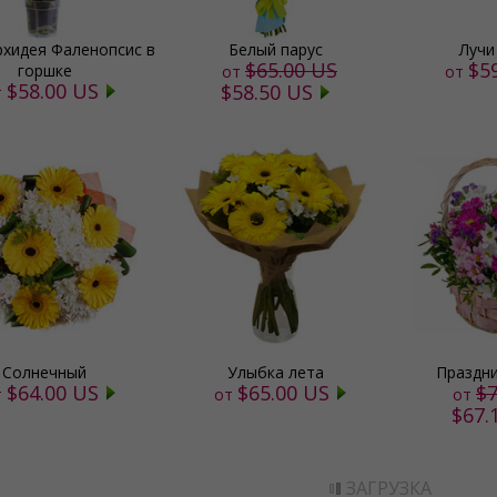
рхидея Фаленопсис в
Белый парус
Лучи
$65.00 US
$5
горшке
от
от
$58.00 US
$58.50 US
т
Солнечный
Улыбка лета
Праздн
$64.00 US
$65.00 US
$7
т
от
от
$67.
ЗАГРУЗКА