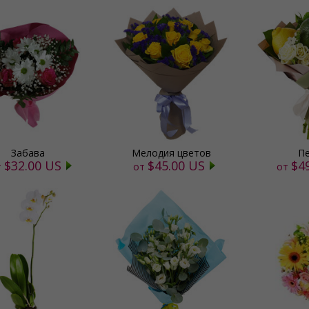
Забава
Мелодия цветов
Пе
$32.00 US
$45.00 US
$4
т
от
от