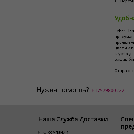
Персон
Удобна
Cyber-Flo
продуман
проявлен
цветы и п
служба до
вашим бл
Отправьте
Нужна помощь?
+17579800222
Наша Служба Доставки
Спе
пре
О компании