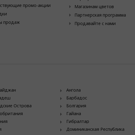
ствующие промо-акции
Магазинам цветов
дки
Партнерская программа
ы продаж
Продавайте с нами
байджан
Ангола
ладеш
Барбадос
дские Острова
Болгария
обритания
Гайана
ния
Гибралтар
я
Доминиканская Республика