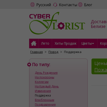
Русский
Контакты
Блог
Достав
Белизе
Лето
Хиты Продаж
Цветы
Кор
Главная
Повод
Поддержка
Цены
По типу:
Пожа
День Рождения
На похороны
Коллегам
На Каждый День
Извинения
Поддержка
Влюбленным
Поздравления