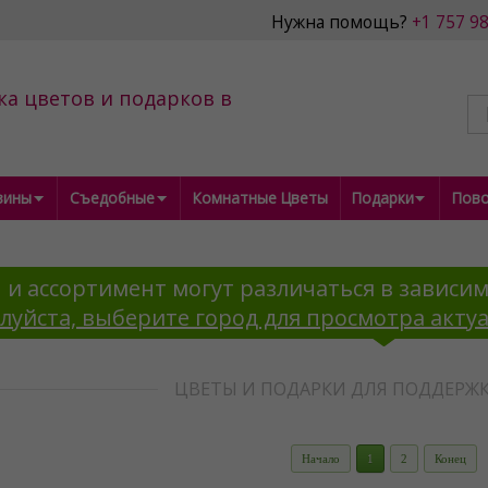
Нужна помощь?
+1 757 9
ка цветов и подарков в
зины
Съедобные
Комнатные Цветы
Подарки
Пов
 и ассортимент могут различаться в зависим
луйста, выберите город для просмотра акту
ЦВЕТЫ И ПОДАРКИ ДЛЯ ПОДДЕРЖК
Начало
1
2
Конец