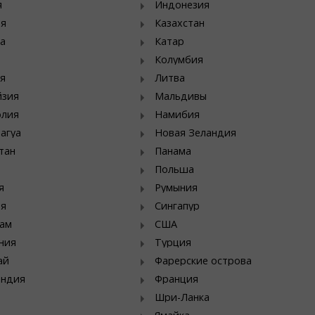
я
Индонезия
ия
Казахстан
а
Катар
Колумбия
я
Литва
йзия
Мальдивы
олия
Намибия
агуа
Новая Зеландия
тан
Панама
Польша
я
Румыния
ия
Сингапур
ам
США
ния
Турция
ай
Фарерские острова
яндия
Франция
Шри-Ланка