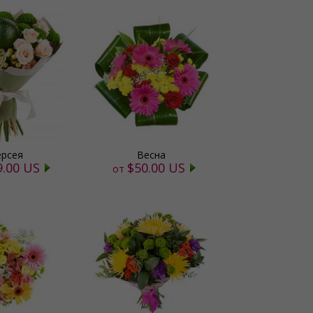
рсея
Весна
9.00 US
$50.00 US
от